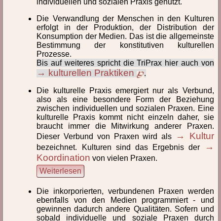
individuellen und sozialen Praxis genutzt.
Par
Per
Phä
Pha
Phi
Pra
Prä
Die Verwandlung der Menschen in den Kulturen
erfolgt in der Produktion, der Distribution der
Pro
Pun
Konsumption der Medien. Das ist die allgemeinste
Bestimmung der konstitutiven kulturellen
Pragmatismus
Praktiken
Prozesse.
Bis auf weiteres spricht die TriPrax hier auch von
Praktiken, individuelle
Praktiken, kulturelle
→ kulturellen Praktiken
.
Praktiken, soziale
Praktiker
Die kulturelle Praxis emergiert nur als Verbund,
also als eine besondere Form der Beziehung
zwischen individuellen und sozialen Praxen. Eine
Praktizierende
Prämieren
kulturelle Praxis kommt nicht einzeln daher, sie
braucht immer die Mitwirkung anderer Praxen.
Prämierung
Praxeologie, Disziplinen
→ Kultur
Dieser Verbund von Praxen wird als
→
bezeichnet. Kulturen sind das Ergebnis der
Praxeologie, Grundannahmen
Praxeologie, konnektive
Koordination
von vielen Praxen.
Weiterlesen
Praxeologie, Philosophische abstrakte
Praxeologie, Praxiologie u
Die inkorporierten, verbundenen Praxen werden
Praxeologie, systemische
Praxeologie, triadische
ebenfalls von den Medien programmiert - und
gewinnen dadurch andere Qualitäten. Sofern und
Praxeologie_anthropologische
Praxeologische Anthropol
sobald individuelle und soziale Praxen durch