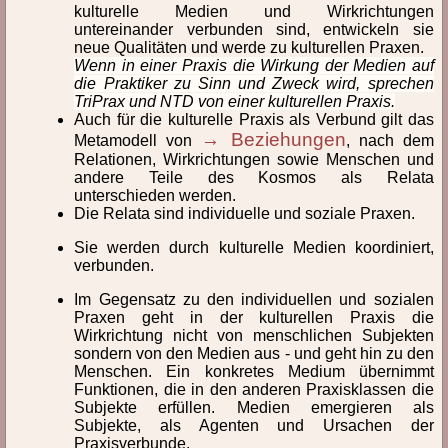
kulturelle Medien und Wirkrichtungen
Praxeologische Beziehungen
Praxis
untereinander verbunden sind, entwickeln sie
neue Qualitäten und werde zu kulturellen Praxen.
Wenn in einer Praxis die Wirkung der Medien auf
Praxis, Bedeutung im Alltag
Praxis, empirische
die Praktiker zu Sinn und Zweck wird, sprechen
TriPrax und NTD von einer kulturellen Praxis.
Praxis, epistemische
Praxis, individuelle
Auch für die kulturelle Praxis als Verbund gilt das
→ Beziehungen
Metamodell von
, nach dem
Praxis, Klassifikation
Praxis, kommunikative
Relationen, Wirkrichtungen sowie Menschen und
andere Teile des Kosmos als Relata
Praxis, Komposition
Praxis, kulturelle
unterschieden werden.
Die Relata sind individuelle und soziale Praxen.
Praxis, mediale
Praxis, ökologische
Sie werden durch kulturelle Medien koordiniert,
verbunden.
Praxis, Phasen
Praxis, reflexive
Im Gegensatz zu den individuellen und sozialen
Praxen geht in der kulturellen Praxis die
Praxis, selbstreflexive
Praxis, soziale
Wirkrichtung nicht von menschlichen Subjekten
sondern von den Medien aus - und geht hin zu den
Praxis, synergetische
Praxisgestaltung
Menschen. Ein konkretes Medium übernimmt
Funktionen, die in den anderen Praxisklassen die
Praxissysteme
Praxisverbund
Subjekte erfüllen. Medien emergieren als
Subjekte, als Agenten und Ursachen der
Praxiszelle
Praxisverbunde.