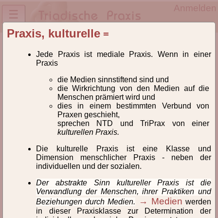
Anmelden
☰
Praxis, kulturelle
=
Lexikon des NTD® und der TriPrax
Jede Praxis ist mediale Praxis. Wenn in einer
Definitionen und
Praxis
Begriffsklärungen
die Medien sinnstiftend sind und
die Wirkrichtung von den Medien auf die
Lexikon der Begriffe des Neuen Triadischen Denkens®
Menschen prämiert wird und
(NTD) und der Triadischen Praxeologie(TriPrax).
dies in einem bestimmten Verbund von
Praxen geschieht,
Weiterlesen
sprechen NTD und TriPrax von einer
kulturellen Praxis.
Hinweise zur Verlinkung
Die kulturelle Praxis ist eine Klasse und
Dimension menschlicher Praxis - neben der
Alle
A
B
C
D
E
F
G
H
I
individuellen und der sozialen.
Der abstrakte Sinn kultureller Praxis ist die
J
K
L
M
N
O
Ö
P
Q
R
Verwandlung der Menschen, ihrer Praktiken und
→ Medien
Beziehungen durch Medien.
werden
S
T
U
V
W
Z
in dieser Praxisklasse zur Determination der