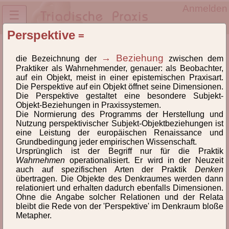
Anmelden
☰
Perspektive
=
Lexikon des NTD® und der TriPrax
→ Beziehung
die Bezeichnung der
zwischen dem
Definitionen und
Praktiker als Wahrnehmender, genauer: als Beobachter,
Begriffsklärungen
auf ein Objekt, meist in einer epistemischen Praxisart.
Die Perspektive auf ein Objekt öffnet seine Dimensionen.
Die Perspektive gestaltet eine besondere Subjekt-
Lexikon der Begriffe des Neuen Triadischen Denkens®
Objekt-Beziehungen in Praxissystemen.
(NTD) und der Triadischen Praxeologie(TriPrax).
Die Normierung des Programms der Herstellung und
Weiterlesen
Nutzung perspektivischer Subjekt-Objektbeziehungen ist
eine Leistung der europäischen Renaissance und
Grundbedingung jeder empirischen Wissenschaft.
Hinweise zur Verlinkung
Ursprünglich ist der Begriff nur für die Praktik
Wahrnehmen
operationalisiert. Er wird in der Neuzeit
auch auf spezifischen Arten der Praktik
Denken
Alle
A
B
C
D
E
F
G
H
I
übertragen. Die Objekte des Denkraumes werden dann
relationiert und erhalten dadurch ebenfalls Dimensionen.
J
K
L
M
N
O
Ö
P
Q
R
Ohne die Angabe solcher Relationen und der Relata
bleibt die Rede von der 'Perspektive' im Denkraum bloße
Metapher.
S
T
U
V
W
Z