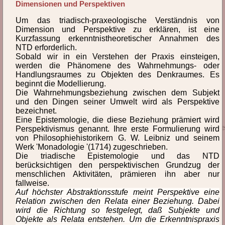
Dimensionen und Perspektiven
Par
Per
Phä
Pha
Phi
Pra
Prä
Um das triadisch-praxeologische Verständnis von
Pro
Pun
Dimension und Perspektive zu erklären, ist eine
Kurzfassung erkenntnistheoretischer Annahmen des
NTD erforderlich.
performative Praxis
permanente Probleme
Sobald wir in ein Verstehen der Praxis einsteigen,
werden die Phänomene des Wahrnehmungs- oder
Person
Persönlichkeit
Handlungsraumes zu Objekten des Denkraumes. Es
beginnt die Modellierung.
Perspektive
Perspektivismus
Die Wahrnehmungsbeziehung zwischen dem Subjekt
und den Dingen seiner Umwelt wird als Perspektive
bezeichnet.
Eine Epistemologie, die diese Beziehung prämiert wird
© 2026 Prof. Dr. phil. habil. Michael Giesecke
Perspektivismus genannt. Ihre erste Formulierung wird
von Philosophiehistorikern G. W. Leibniz und seinem
Werk 'Monadologie '(1714) zugeschrieben.
Die triadische Epistemologie und das NTD
berücksichtigen den perspektivischen Grundzug der
menschlichen Aktivitäten, prämieren ihn aber nur
fallweise.
Auf höchster Abstraktionsstufe meint Perspektive eine
Relation zwischen den Relata einer Beziehung. Dabei
wird die Richtung so festgelegt, daß Subjekte und
Objekte als Relata entstehen. Um die Erkenntnispraxis