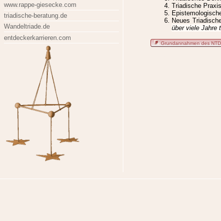
www.rappe-giesecke.com
Triadische Praxi
Epistemologische 
triadische-beratung.de
Neues Triadische
Wandeltriade.de
über viele Jahre 
entdeckerkarrieren.com
Grundannahmen des NT
lexikon, id919, letzte Änderu