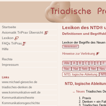
Lexikon des NTD® u
Startseite
Axiomatik TriPrax Übersicht
Definitionen und Begriffsk
Lexikon
Lexikon der Begriffe des Neuen
FAQs TriPrax
Weiterlesen
Hilfe
Hinweise zur Verlinkung
Rechte
Alle
A
B
C
D
E
F
Impressum
Nac
Nat
Neb
Net
Neu
NTD, logische Ableitung
NTD
Links
www.michael-giesecke.de
NTD, logische Ableitu
triadisches-denken.de
→ Neues
Triadisches D
www.kommunikative-welt.de
Kommunikationstheorie
Praxis
Denken = ein Fa
Kommunikationsgeschichte
Triadisches Denk