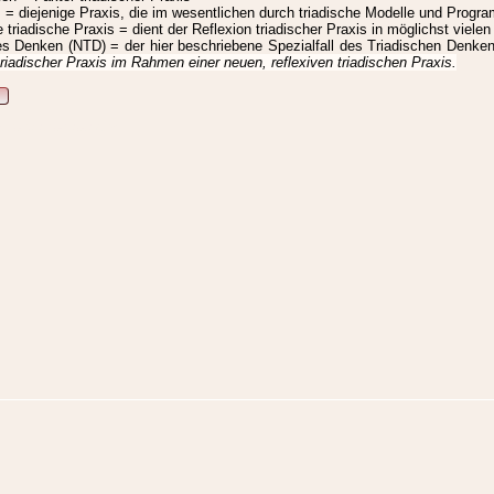
s = diejenige Praxis, die im wesentlichen durch triadische Modelle und Progr
triadische Praxis = dient der Reflexion triadischer Praxis in möglichst viele
s Denken (NTD) = der hier beschriebene Spezialfall des Triadischen Denke
triadischer Praxis im Rahmen einer neuen, reflexiven triadischen Praxis.
D
ng: 2023-12-06 10:17:28