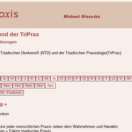
nd der TriPrax
lärungen
 Triadischen Denkens® (NTD) und der Triadischen Praxeologie(TriPrax).
G
H
I
J
K
L
M
N
O
Ö
P
Q
R
S
T
U
V
W
Nex
Noi
Non
Nor
Ntd
®, Funktion
ng
=
enken
ktor jeder menschlichen Praxis neben dem Wahrnehmen und Handeln.
en = Faktor triadischer Praxis