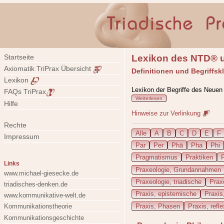
Lexikon des NTD® u
Startseite
Axiomatik TriPrax Übersicht
Definitionen und Begriffsk
Lexikon
Lexikon der Begriffe des Neuen
FAQs TriPrax
Weiterlesen
Hilfe
Hinweise zur Verlinkung
Rechte
Alle
A
B
C
D
E
F
Impressum
Par
Per
Phä
Pha
Phi
Pragmatismus
Praktiken
P
Links
Praxeologie, Grundannahmen
www.michael-giesecke.de
Praxeologie, triadische
Prax
triadisches-denken.de
Praxis, epistemische
Praxis,
www.kommunikative-welt.de
Praxis, Phasen
Praxis, refle
Kommunikationstheorie
Kommunikationsgeschichte