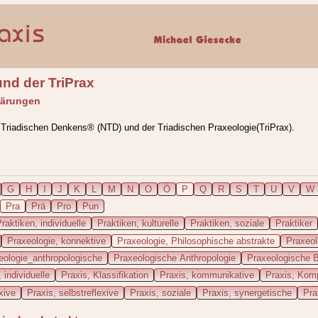
nd der TriPrax
lärungen
 Triadischen Denkens® (NTD) und der Triadischen Praxeologie(TriPrax).
G
H
I
J
K
L
M
N
O
Ö
P
Q
R
S
T
U
V
W
Pra
Prä
Pro
Pun
raktiken, individuelle
Praktiken, kulturelle
Praktiken, soziale
Praktiker
Praxeologie, konnektive
Praxeologie, Philosophische abstrakte
Praxeol
eologie_anthropologische
Praxeologische Anthropologie
Praxeologische 
 individuelle
Praxis, Klassifikation
Praxis, kommunikative
Praxis, Komp
xive
Praxis, selbstreflexive
Praxis, soziale
Praxis, synergetische
Pra