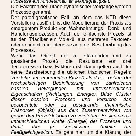
Prozesse ein Mindestmaß an Mannigfaltigkeit.
Die Faktoren der Triade dynamischer Vorgänge werden
Prozesse genannt.
Der paradigmatische Fall, an dem das NTD diese
Vorstellung ausführt, ist die Modellierung der Praxis als
emergentem Produkt von Wahrnehmungs-, Denk- und
Handlungsprozessen. Auch der einfachste Prozeß ist
für den Triadiker ein Molekül aus mehreren Faktoren-
oder er nimmt kein Interesse an einer Beschreibung des
Prozesses.
Wenn das Objekt, der zu erklärenden und zu
gestaltende Prozeß, die Resultante von drei
Teilprozessen bzw. Faktoren ist, dann gelten auch für
seine Beschreibung die üblichen triadischen Regeln:
Verstehe den emergenten Prozeß als das Ergebnis der
wechselseitigen Beeinflussung von zahlreichen
basalen Bewegungen mit unterschiedlichen
Eigenschaften (Richtungen, Energie). Bilde Cluster
dieser basalen Prozesse und versuche das
beobachtete oder zu gestaltende dynamische
Phänomen (Objekt) aus dem Zusammenwirken von
genau drei Prozeßfaktoren zu verstehen. Bestimme die
unterschiedlichen Kräfte (Energie) der Prozesse und
damit ihre je spezifischen Anteile am
Fließgleichgewicht.
Es geht hier um die Klärung der