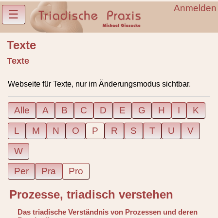
Anmelden
☰
Texte
Texte
Webseite für Texte, nur im Änderungsmodus sichtbar.
Alle
A
B
C
D
E
G
H
I
K
L
M
N
O
P
R
S
T
U
V
W
Per
Pra
Pro
Prozesse, triadisch verstehen
Das triadische Verständnis von Prozessen und deren