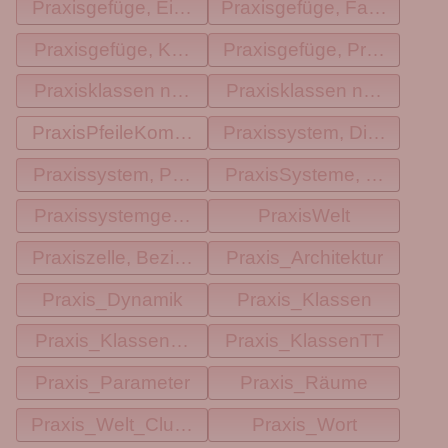
Praxisgefüge, Eigenschaften
Praxisgefüge, Faktoren
Praxisgefüge, KompositionTT
Praxisgefüge, Probleme
Praxisklassen nach Beziehungen TT
Praxisklassen nach Kompo
PraxisPfeileKomponentenTT
Praxissystem, Dimension
Praxissystem, PermProbleme
PraxisSysteme, Dimensi
PraxissystemgestaltungTT
PraxisWelt
Praxiszelle, Beziehung
Praxis_Architektur
Praxis_Dynamik
Praxis_Klassen
Praxis_KlassenBaum
Praxis_KlassenTT
Praxis_Parameter
Praxis_Räume
Praxis_Welt_Cluster
Praxis_Wort