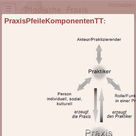
Anmelden
☰
PraxisPfeileKomponentenTT
:
Modelle
Modelle
Webseite für Modelle, nur im Änderungsmodus sichtbar.
Alle
A
B
C
D
E
F
G
H
I
K
L
M
N
O
P
R
S
T
U
V
W
Z
Per
Phi
Pra
Prä
Pro
Praktiken, individuell MitKreis PNG
Praktiken, individuelle JP
Praktiken, soziale
Praktiken-DimensionenTT