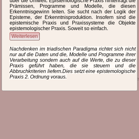
über die Umwelt. Epistemologische Praxis hinterfragt die
Ebe
Eig
Ele
Eme
Emp
End
Prämissen, Programme und Modelle, die diesen
Erkenntnisgewinn leiten. Sie sucht nach der Logik der
Episteme, der Erkenntnisproduktion. Insofern sind die
Ene
Ent
Epi
Ere
Erf
Erk
Erz
epistemische Praxis und Praxissysteme die Objekte
epistemologischer Praxis. Soweit so einfach.
Evo
Exp
Weiterlesen
epistemisch
epistemische Praxis
Nachdenken im triadischen Paradigma richtet sich nicht
nur auf die Daten und die, Modelle und Programme ihrer
epistemologische Praxis
Verarbeitung sondern auch auf die Werte, die zu dieser
Praxis geführt haben, die sie steuern und die
Abbruchkriterien liefern.Dies setzt eine epistemologische
Praxis 2. Ordnung voraus.
© 2026 Prof. Dr. phil. habil. Michael Giesecke
lexikon, id666, letzte Änderung: 2021-02-19 15:57:55