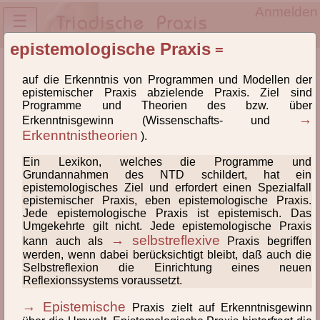
Anmelden
☰
epistemologische Praxis
=
Lexikon des NTD® und der TriPrax
auf die Erkenntnis von Programmen und Modellen der
Definitionen und
epistemischer Praxis abzielende Praxis. Ziel sind
Begriffsklärungen
Programme und Theorien des bzw. über
→
Erkenntnisgewinn (Wissenschafts- und
Erkenntnistheorien
).
Lexikon der Begriffe des Neuen Triadischen Denkens®
(NTD) und der Triadischen Praxeologie(TriPrax).
Ein Lexikon, welches die Programme und
Weiterlesen
Grundannahmen des NTD schildert, hat ein
epistemologisches Ziel und erfordert einen Spezialfall
Hinweise zur Verlinkung
epistemischer Praxis, eben epistemologische Praxis.
Jede epistemologische Praxis ist epistemisch. Das
Umgekehrte gilt nicht. Jede epistemologische Praxis
→ selbstreflexive
kann auch als
Praxis begriffen
Alle
A
B
C
D
E
F
G
H
I
werden, wenn dabei berücksichtigt bleibt, daß auch die
Selbstreflexion die Einrichtung eines neuen
J
K
L
M
N
O
Ö
P
Q
R
Reflexionssystems voraussetzt.
S
T
U
V
W
Z
→ Epistemische
Praxis zielt auf Erkenntnisgewinn