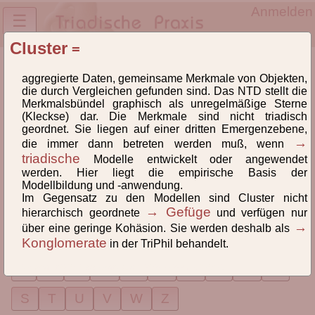
Anmelden
☰
Cluster
=
Lexikon des NTD® und der TriPrax
aggregierte Daten, gemeinsame Merkmale von Objekten,
Definitionen und
die durch Vergleichen gefunden sind. Das NTD stellt die
Begriffsklärungen
Merkmalsbündel graphisch als unregelmäßige Sterne
(Kleckse) dar. Die Merkmale sind nicht triadisch
geordnet. Sie liegen auf einer dritten Emergenzebene,
Lexikon der Begriffe des Neuen Triadischen Denkens®
→
die immer dann betreten werden muß, wenn
(NTD) und der Triadischen Praxeologie(TriPrax).
triadische
Modelle entwickelt oder angewendet
Weiterlesen
werden. Hier liegt die empirische Basis der
Modellbildung und -anwendung.
Hinweise zur Verlinkung
Im Gegensatz zu den Modellen sind Cluster nicht
→ Gefüge
hierarchisch geordnete
und verfügen nur
→
über eine geringe Kohäsion. Sie werden deshalb als
Alle
A
B
C
D
E
F
G
H
I
Konglomerate
in der TriPhil behandelt.
J
K
L
M
N
O
Ö
P
Q
R
lexikon, id640, letzte Änderung: 2024-12-29 18:10:13
S
T
U
V
W
Z