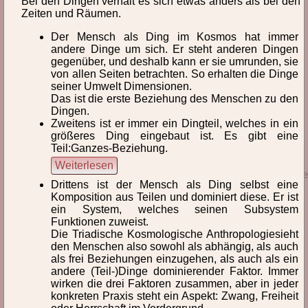
Bei den Dingen verhält es sich etwas anders als bei den
Abl
Abs
Abt
Ad
Agg
Akt
And
Zeiten und Räumen.
Der Mensch als Ding im Kosmos hat immer
Ant
Anw
Arc
Art
Asy
Auf
Auß
andere Dinge um sich. Er steht anderen Dingen
gegenüber, und deshalb kann er sie umrunden, sie
Aut
Axi
von allen Seiten betrachten. So erhalten die Dinge
seiner Umwelt Dimensionen.
Anthropologie, Kosmologische
Anthropologie, triadische
Das ist die erste Beziehung des Menschen zu den
Dingen.
Zweitens ist er immer ein Dingteil, welches in ein
Anthropologische Praxeologie
Anthropomorphismen
größeres Ding eingebaut ist. Es gibt eine
Teil:Ganzes-Beziehung.
Weiterlesen
© 2026 Prof. Dr. phil. habil. Michael Giesecke
Drittens ist der Mensch als Ding selbst eine
Komposition aus Teilen und dominiert diese. Er ist
ein System, welches seinen Subsystem
Funktionen zuweist.
Die Triadische Kosmologische Anthropologiesieht
den Menschen also sowohl als abhängig, als auch
als frei Beziehungen einzugehen, als auch als ein
andere (Teil-)Dinge dominierender Faktor. Immer
wirken die drei Faktoren zusammen, aber in jeder
konkreten Praxis steht ein Aspekt: Zwang, Freiheit