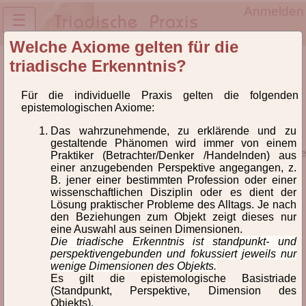
Anmelden
☰
Welche Axiome gelten für die
triadische Erkenntnis?
FAQs zum Neuen Triadischen
Denken® (NTD)
Für die individuelle Praxis gelten die folgenden
epistemologischen Axiome:
Das wahrzunehmende, zu erklärende und zu
gestaltende Phänomen wird immer von einem
© 2026 Prof. Dr. phil. habil. Michael Giesecke
Praktiker (Betrachter/Denker /Handelnden) aus
einer anzugebenden Perspektive angegangen, z.
B. jener einer bestimmten Profession oder einer
wissenschaftlichen Disziplin oder es dient der
Lösung praktischer Probleme des Alltags. Je nach
den Beziehungen zum Objekt zeigt dieses nur
eine Auswahl aus seinen Dimensionen.
Die triadische Erkenntnis ist standpunkt- und
perspektivengebunden und fokussiert jeweils nur
wenige Dimensionen des Objekts.
Es gilt die epistemologische Basistriade
(Standpunkt, Perspektive, Dimension des
Objekts).