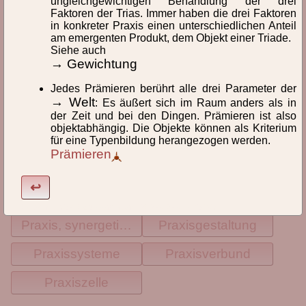
ungleichgewichtigen Behandlung der drei
Faktoren der Trias. Immer haben die drei Faktoren
Praxis, Bedeutung im Alltag
Praxis, empirische
in konkreter Praxis einen unterschiedlichen Anteil
am emergenten Produkt, dem Objekt einer Triade.
Siehe auch
Praxis, epistemische
Praxis, individuelle
→ Gewichtung
Praxis, Klassifikation
Praxis, kommunikative
Jedes Prämieren berührt alle drei Parameter der
→ Welt
: Es äußert sich im Raum anders als in
Praxis, Komposition
Praxis, kulturelle
der Zeit und bei den Dingen. Prämieren ist also
objektabhängig. Die Objekte können als Kriterium
Praxis, mediale
Praxis, ökologische
für eine Typenbildung herangezogen werden.
Prämieren
Praxis, Phasen
Praxis, reflexive
↩
Praxis, selbstreflexive
Praxis, soziale
lexikon, id932, letzte Änderung: 2022-05-10 11:34:47
Praxis, synergetische
Praxisgestaltung
Praxissysteme
Praxisverbund
Praxiszelle