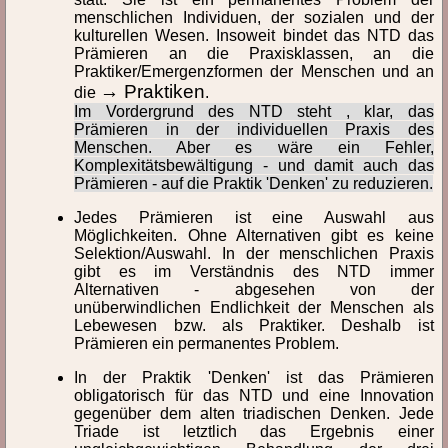
menschlichen Individuen, der sozialen und der
Pro
Pun
kulturellen Wesen. Insoweit bindet das NTD das
Prämieren an die Praxisklassen, an die
Pragmatismus
Praktiken
Praktiker/Emergenzformen der Menschen und an
→ Praktiken
die
.
Praktiken, individuelle
Praktiken, kulturelle
Im Vordergrund des NTD steht , klar, das
Prämieren in der individuellen Praxis des
Menschen. Aber es wäre ein Fehler,
Praktiken, soziale
Praktiker
Komplexitätsbewältigung - und damit auch das
Prämieren - auf die Praktik 'Denken' zu reduzieren.
Praktizierende
Prämieren
Jedes Prämieren ist eine Auswahl aus
Prämierung
Praxeologie, Disziplinen
Möglichkeiten. Ohne Alternativen gibt es keine
Selektion/Auswahl. In der menschlichen Praxis
gibt es im Verständnis des NTD immer
Praxeologie, Grundannahmen
Praxeologie, konnektive
Alternativen - abgesehen von der
unüberwindlichen Endlichkeit der Menschen als
Praxeologie, Philosophische abstrakte
Praxeologie, Praxiologie u
Lebewesen bzw. als Praktiker. Deshalb ist
Prämieren ein permanentes Problem.
Praxeologie, systemische
Praxeologie, triadische
In der Praktik 'Denken' ist das Prämieren
obligatorisch für das NTD und eine Innovation
Praxeologie_anthropologische
Praxeologische Anthropol
gegenüber dem alten triadischen Denken. Jede
Triade ist letztlich das Ergebnis einer
Praxeologische Beziehungen
Praxis