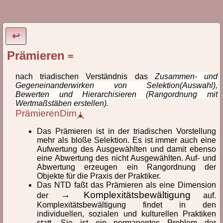
Lexikon des NTD® und der TriPrax
↩
Definitionen und
Prämieren
=
Begriffsklärungen
nach triadischen Verständnis das
Zusammen- und
Lexikon der Begriffe des Neuen Triadischen Denkens®
Gegeneinanderwirken von Selektion(Auswahl),
(NTD) und der Triadischen Praxeologie(TriPrax).
Bewerten und Hierarchisieren (Rangordnung mit
Weiterlesen
Wertmaßstäben erstellen).
PrämierenDim
Hinweise zur Verlinkung
Das Prämieren ist in der triadischen Vorstellung
mehr als bloße Selektion. Es ist immer auch eine
Aufwertung des Ausgewählten und damit ebenso
Alle
A
B
C
D
E
F
G
H
I
eine Abwertung des nicht Ausgewählten. Auf- und
Abwertung erzeugen ein Rangordnung der
J
K
L
M
N
O
Ö
P
Q
R
Objekte für die Praxis der Praktiker.
Das NTD faßt das Prämieren als eine Dimension
→ Komplexitätsbewältigung
S
T
U
V
W
Z
der
auf.
Komplexitätsbewältigung findet in den
individuellen, sozialen und kulturellen Praktiken
Par
Per
Phä
Pha
Phi
Pra
Prä
statt. Sie ist ein permanentes Problem der